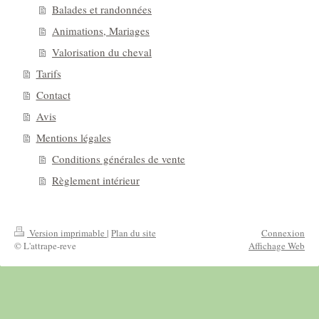
Balades et randonnées
Animations, Mariages
Valorisation du cheval
Tarifs
Contact
Avis
Mentions légales
Conditions générales de vente
Règlement intérieur
Version imprimable
|
Plan du site
Connexion
© L'attrape-reve
Affichage Web